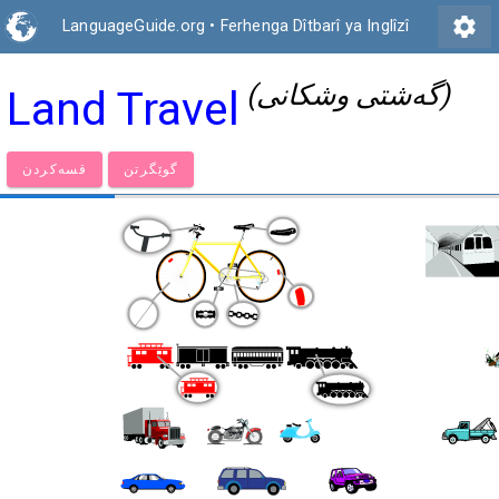
settings
LanguageGuide.org
•
Ferhenga Dîtbarî ya Inglîzî
(گەشتی وشکانی)
Land Travel
گوێگرتن
قسەكردن