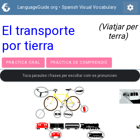
settings
LanguageGuide.org
•
Spanish Visual Vocabulary
(Viatjar per
El transporte
terra)
por tierra
PRÀCTICA ORAL
PRÀCTICA DE COMPRENSIÓ
Toca paraules i frases per escoltar com es pronuncien.