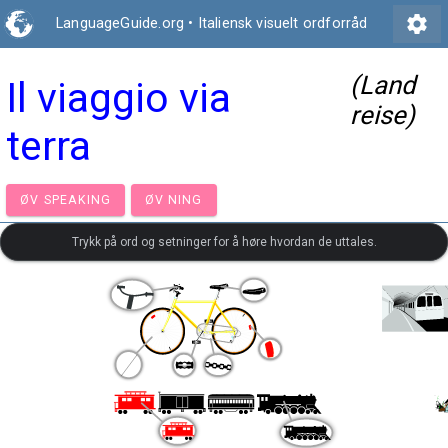
settings
LanguageGuide.org
•
Italiensk visuelt ordforråd
(Land
Il viaggio via
reise)
terra
ØV SPEAKING
ØV NING
Trykk på ord og setninger for å høre hvordan de uttales.