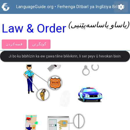
settings
LanguageGuide.org
•
Ferhenga Dîtbarî ya Inglîziya Brîtanî
(یاساو یاساسەپێنیی)
Law & Order
گوێگرتن
قسەكردن
Ji bo ku bibihîzin ka ew çawa têne bilêvkirin, li ser peyv û hevokan bixin.