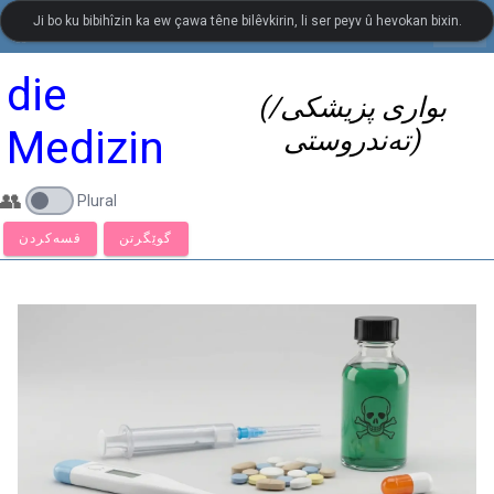
Ji bo ku bibihîzin ka ew çawa têne bilêvkirin, li ser peyv û hevokan bixin.
settings
LanguageGuide.org
•
Ferhenga Dîtbarî ya Almanî
die
(بواری پزیشکی/
Medizin
تەندروستی)
👥
Plural
گوێگرتن
قسەكردن