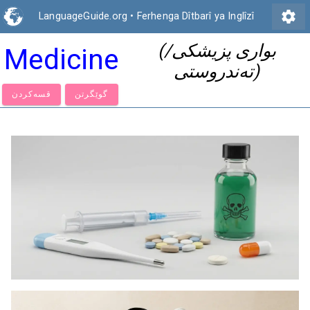
settings
LanguageGuide.org
•
Ferhenga Dîtbarî ya Inglîzî
(بواری پزیشکی/
Medicine
تەندروستی)
گوێگرتن
قسەكردن