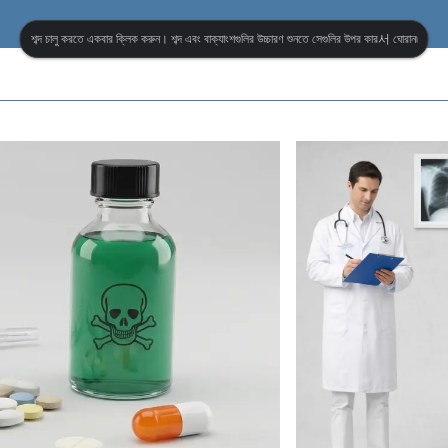
শব্দ চালু করতে একবার ক্লিক করুন। শব্দ এবং বাক্যাংশগুলির উচ্চারণ শুনতে সেগুলির উপর কার서 ঘোরান৷