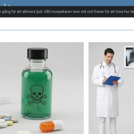
rråd
n gång för att aktivera ljud. Håll muspekaren över ord och fraser för att höra hur de