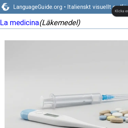
LanguageGuide.org
•
Italienskt visuellt ordfö
Klicka e
La medicina
(Läkemedel)