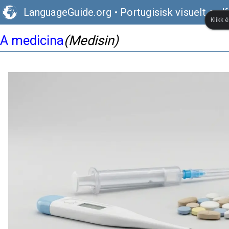
LanguageGuide.org
•
Portugisisk visuelt ord
Klikk 
A medicina
(Medisin)