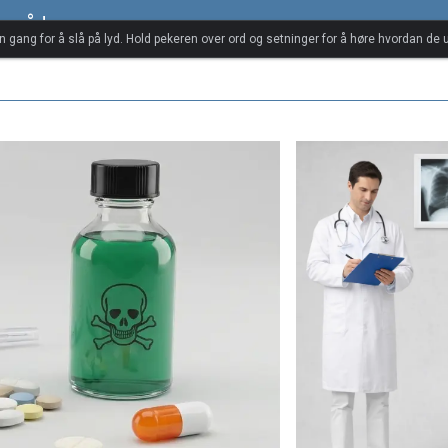
forråd
én gang for å slå på lyd. Hold pekeren over ord og setninger for å høre hvordan de u