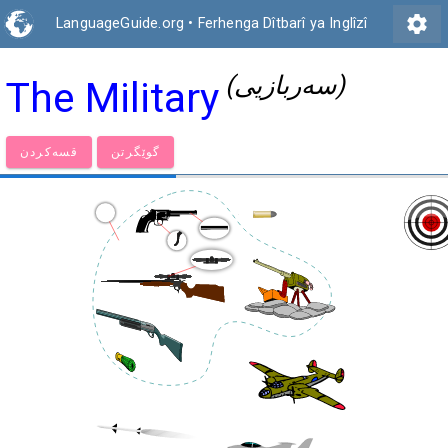
settings
LanguageGuide.org
•
Ferhenga Dîtbarî ya Inglîzî
(سەربازیی)
The Military
گوێگرتن
قسەكردن