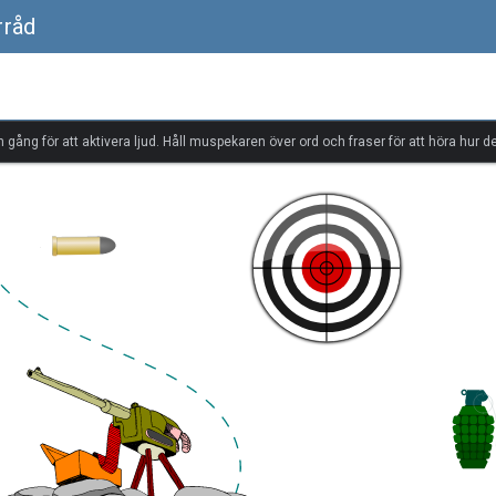
rråd
n gång för att aktivera ljud. Håll muspekaren över ord och fraser för att höra hur de