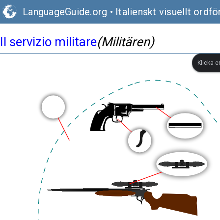
LanguageGuide.org
•
Italienskt visuellt ordfö
Il servizio militare
(Militären)
Klicka e