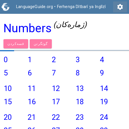
settings
LanguageGuide.org
•
Ferhenga Dîtbarî ya Inglîzî
(ژمارەكان)
Numbers
گوێگرتن
قسەكردن
0
1
2
3
4
5
6
7
8
9
10
11
12
13
14
15
16
17
18
19
20
21
22
23
24