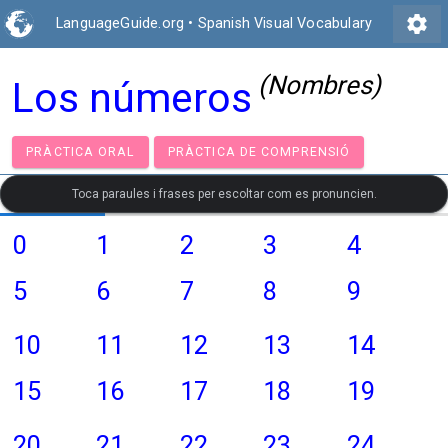
settings
LanguageGuide.org
•
Spanish Visual Vocabulary
(Nombres)
Los números
PRÀCTICA ORAL
PRÀCTICA DE COMPRENSIÓ
Toca paraules i frases per escoltar com es pronuncien.
0
1
2
3
4
5
6
7
8
9
10
11
12
13
14
15
16
17
18
19
20
21
22
23
24