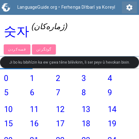
settings
LanguageGuide.org
•
Ferhenga Dîtbarî ya Koreyî
(ژمارەكان)
숫자
گوێگرتن
قسەكردن
Ji bo ku bibihîzin ka ew çawa têne bilêvkirin, li ser peyv û hevokan bixin.
0
1
2
3
4
5
6
7
8
9
10
11
12
13
14
15
16
17
18
19