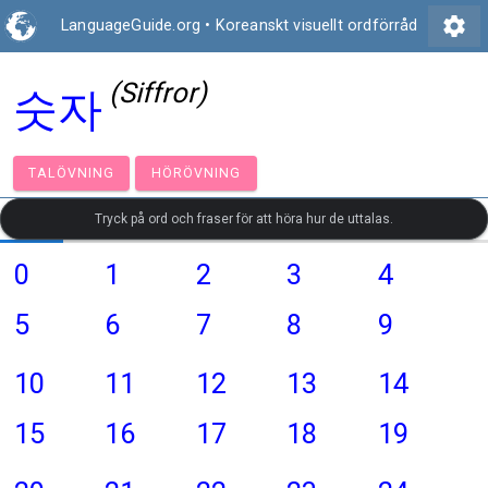
settings
LanguageGuide.org
•
Koreanskt visuellt ordförråd
(Siffror)
숫자
TALÖVNING
HÖRÖVNING
Tryck på ord och fraser för att höra hur de uttalas.
0
1
2
3
4
5
6
7
8
9
10
11
12
13
14
15
16
17
18
19