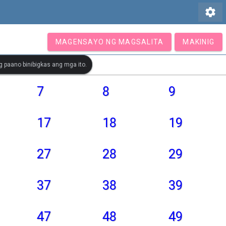
settings
MAGENSAYO NG MAGSALITA
MAKINIG
 paano binibigkas ang mga ito.
7
8
9
17
18
19
27
28
29
37
38
39
47
48
49