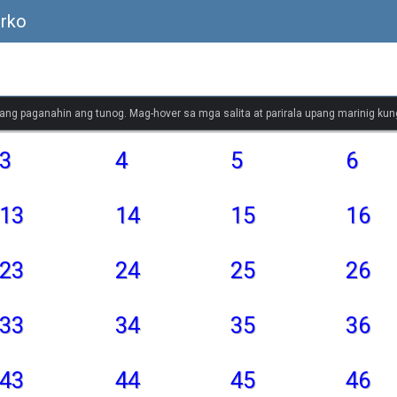
urko
ang paganahin ang tunog. Mag-hover sa mga salita at parirala upang marinig kung
3
4
5
6
13
14
15
16
23
24
25
26
33
34
35
36
43
44
45
46