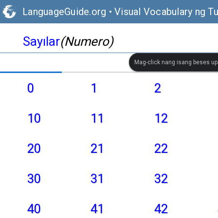
LanguageGuide.org
•
Visual Vocabulary ng T
Sayılar
(Numero)
Mag-click nang isang beses up
0
1
2
10
11
12
20
21
22
30
31
32
40
41
42