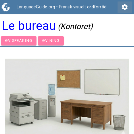
settings
LanguageGuide.org
•
Fransk visuelt ordforråd
Le bureau
(Kontoret)
ØV SPEAKING
ØV NING