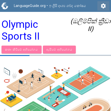
settings
LanguageGuide.org
•
ඉංග්‍රීසි දෘශ්‍ය ශබ්ද කෝෂය
(ඔලිම්පික් ක්‍රීඩා
Olympic
II)
Sports II
කතා කිරීමේ අභියෝගය
ඇසීමේ අභියෝගය