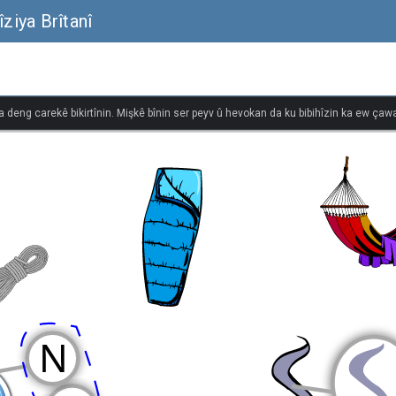
îziya Brîtanî
na deng carekê bikirtînin. Mişkê bînin ser peyv û hevokan da ku bibihîzin ka ew çawa 