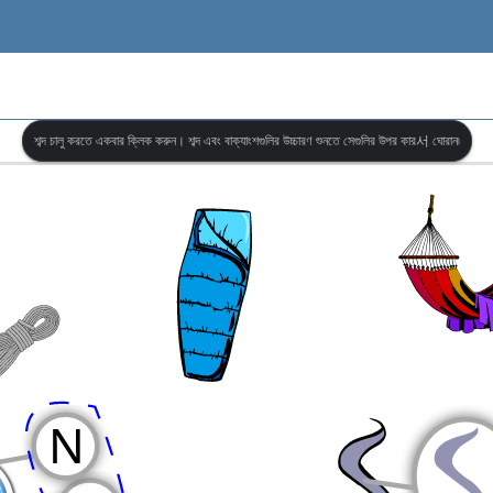
শব্দ চালু করতে একবার ক্লিক করুন। শব্দ এবং বাক্যাংশগুলির উচ্চারণ শুনতে সেগুলির উপর কার서 ঘোরান৷