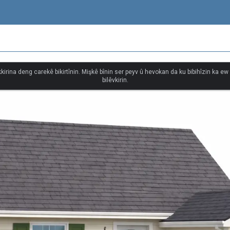
kkirina deng carekê bikirtînin. Mişkê bînin ser peyv û hevokan da ku bibihîzin ka e
bilêvkirin.