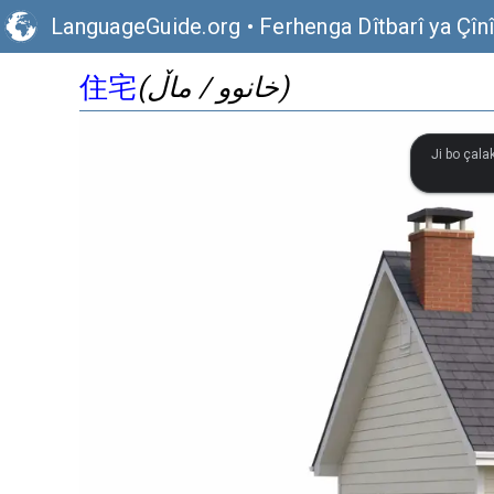
LanguageGuide.org
•
Ferhenga Dîtbarî ya Çînî
住宅
(خانوو / ماڵ)
Ji bo çala