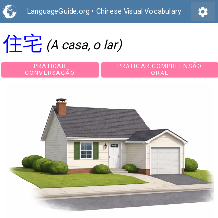
settings
LanguageGuide.org
•
Chinese Visual Vocabulary
住宅
(A casa, o lar)
PRATICAR
PRATICAR COMPREEN
CONVERSAÇÃO
ORAL