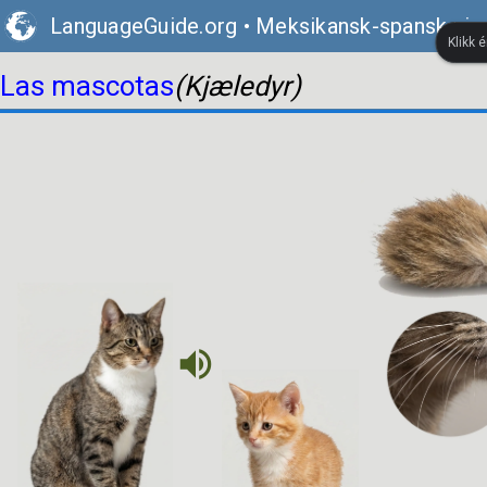
LanguageGuide.org
•
Meksikansk-spansk visu
Klikk 
Las mascotas
(Kjæledyr)
volume_up