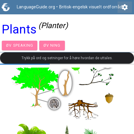
settings
LanguageGuide.org
•
Britisk-engelsk visuelt ordforråd
(Planter)
Plants
ØV SPEAKING
ØV NING
Trykk på ord og setninger for å høre hvordan de uttales.