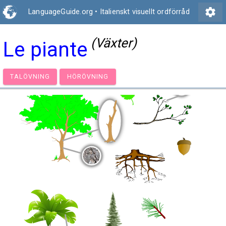
settings
LanguageGuide.org
•
Italienskt visuellt ordförråd
(Växter)
Le piante
TALÖVNING
HÖRÖVNING