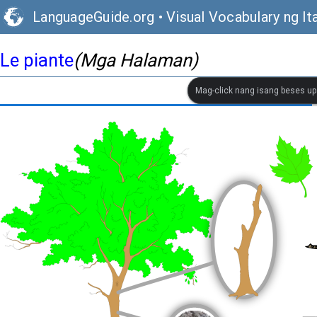
LanguageGuide.org
•
Visual Vocabulary ng It
Le piante
(Mga Halaman)
Mag-click nang isang beses up