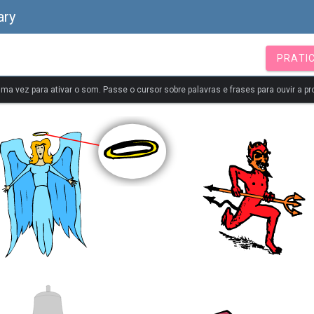
ary
PRATI
uma vez para ativar o som. Passe o cursor sobre palavras e frases para ouvir a pr