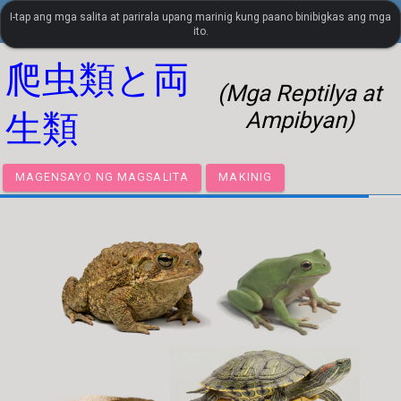
I-tap ang mga salita at parirala upang marinig kung paano binibigkas ang mga
settings
LanguageGuide.org
•
Visual Vocabulary ng Hapon
ito.
爬虫類と両
(Mga Reptilya at
Ampibyan)
生類
MAGENSAYO NG MAGSALITA
MAKINIG