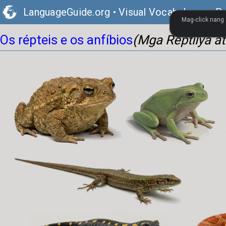
LanguageGuide.org
•
Visual Vocabulary ng P
Mag-click nang 
Os répteis e os anfíbios
(Mga Reptilya a