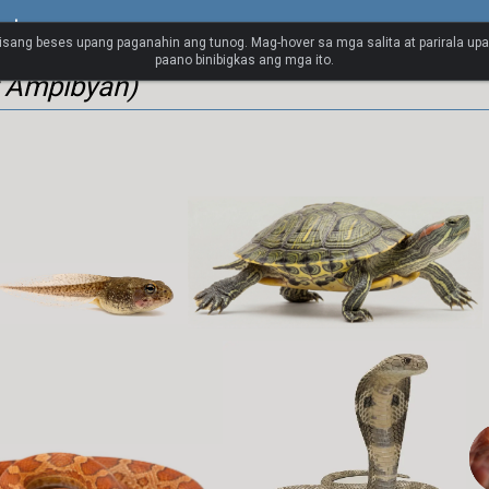
ortuges
isang beses upang paganahin ang tunog. Mag-hover sa mga salita at parirala up
paano binibigkas ang mga ito.
t Ampibyan)