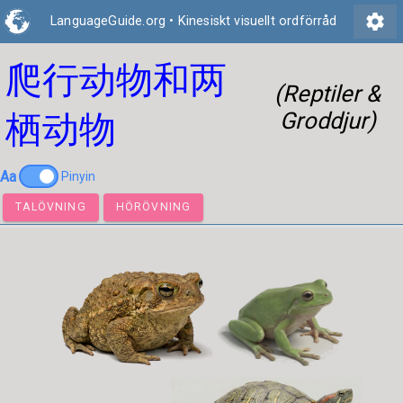
settings
LanguageGuide.org
•
Kinesiskt visuellt ordförråd
爬行动物和两
(Reptiler &
Groddjur)
栖动物
Aa
Pinyin
TALÖVNING
HÖRÖVNING