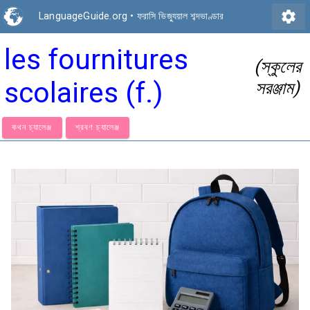
settings
LanguageGuide.org
•
ফরাসি ভিজ্যুয়াল শব্দভাণ্ডার
les fournitures
(স্কুলের
scolaires (f.)
সরঞ্জাম)
কথন চ্যালেঞ্জ
শ্রবণ চ্যালেঞ্জ