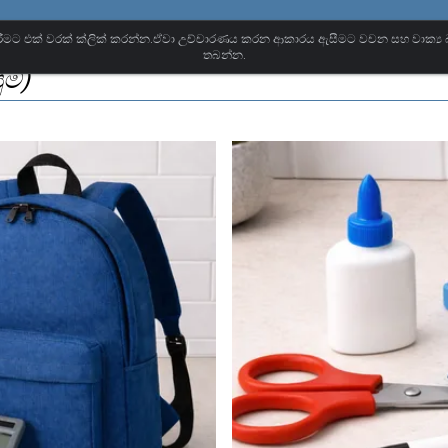
කිරීමට එක් වරක් ක්ලික් කරන්න.ඒවා උච්චාරණය කරන ආකාරය ඇසීමට වචන සහ වාක්‍ය
තබන්න.
ම්)