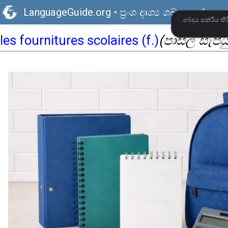
LanguageGuide.org
•
ප්‍රංශ දෘශ්‍ය ශබ්ද කෝෂය
ශබ්දය සක්රීය 
(පාසල් සැපයු
les fournitures scolaires (f.)