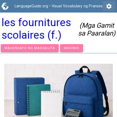
settings
LanguageGuide.org
•
Visual Vocabulary ng Pranses
les fournitures
(Mga Gamit
scolaires (f.)
sa Paaralan)
MAGENSAYO NG MAGSALITA
MAKINIG