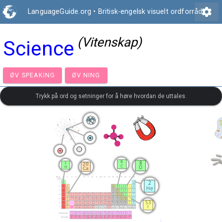
settings
LanguageGuide.org
•
Britisk-engelsk visuelt ordforråd
(Vitenskap)
Science
ØV SPEAKING
ØV NING
Trykk på ord og setninger for å høre hvordan de uttales.