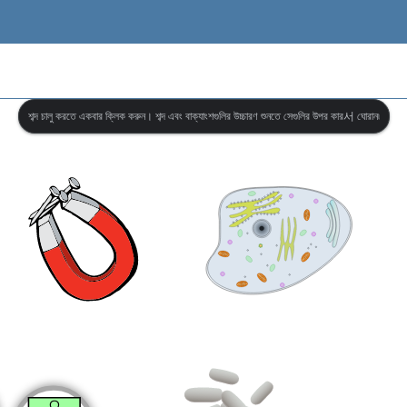
শব্দ চালু করতে একবার ক্লিক করুন। শব্দ এবং বাক্যাংশগুলির উচ্চারণ শুনতে সেগুলির উপর কার서 ঘোরান৷