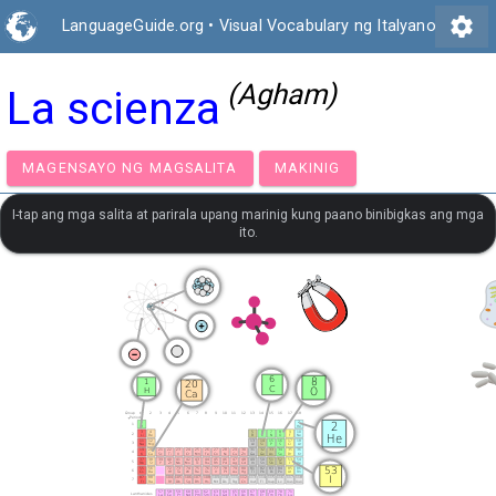
settings
LanguageGuide.org
•
Visual Vocabulary ng Italyano
(Agham)
La scienza
MAGENSAYO NG MAGSALITA
MAKINIG
I-tap ang mga salita at parirala upang marinig kung paano binibigkas ang mga
ito.