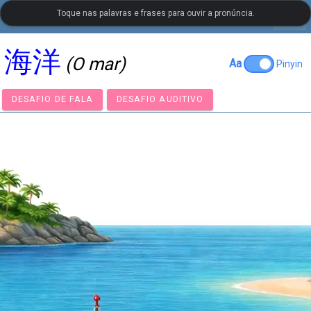
Toque nas palavras e frases para ouvir a pronúncia.
settings
LanguageGuide.org
•
Vocabulário Visual de Chinês
海洋
(O mar)
Aa
Pinyin
DESAFIO DE FALA
DESAFIO AUDITIVO