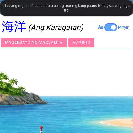
I-tap ang mga salita at parirala upang marinig kung paano binibigkas ang mga
settings
LanguageGuide.org
•
Visual Vocabulary ng Tsino
ito.
海洋
(Ang Karagatan)
Aa
Pinyin
MAGENSAYO NG MAGSALITA
MAKINIG