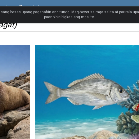
exican Spanish
isang beses upang paganahin ang tunog. Mag-hover sa mga salita at parirala up
paano binibigkas ang mga ito.
agat)