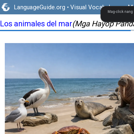
LanguageGuide.org
•
Visual Vocabulary ng M
Mag-click nang 
Los animales del mar
(Mga Hayop Pand