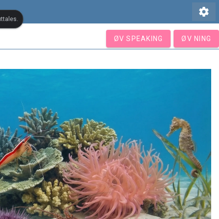
settings
ttales.
ØV SPEAKING
ØV NING