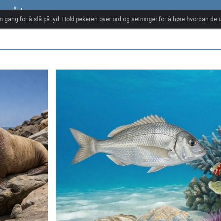
forråd
én gang for å slå på lyd. Hold pekeren over ord og setninger for å høre hvordan de u