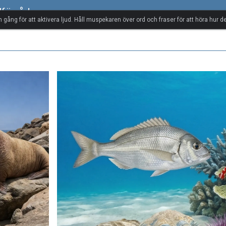
dförråd
n gång för att aktivera ljud. Håll muspekaren över ord och fraser för att höra hur de