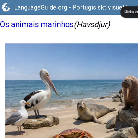
LanguageGuide.org
•
Portugisiskt visuellt or
Klicka e
Os animais marinhos
(Havsdjur)