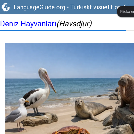
LanguageGuide.org
•
Turkiskt visuellt ordför
Klicka e
Deniz Hayvanları
(Havsdjur)