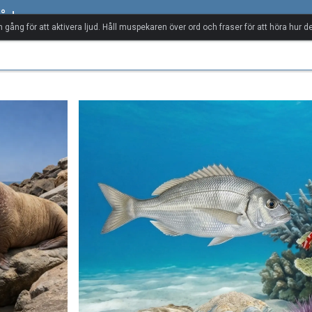
råd
n gång för att aktivera ljud. Håll muspekaren över ord och fraser för att höra hur de