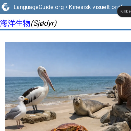
LanguageGuide.org
•
Kinesisk visuelt ordfor
Klikk 
海洋生物
(Sjødyr)