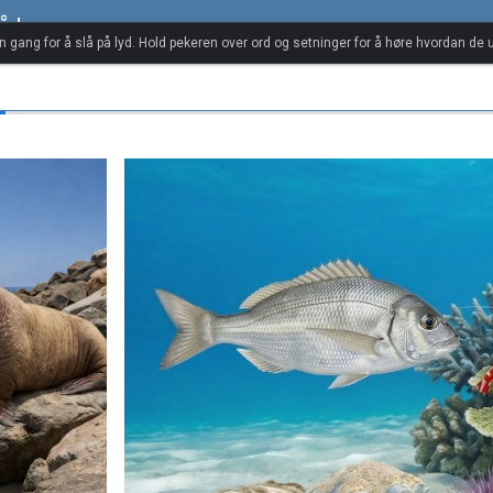
råd
én gang for å slå på lyd. Hold pekeren over ord og setninger for å høre hvordan de u