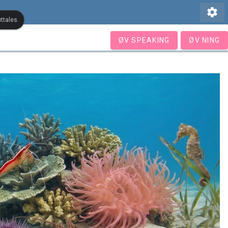
settings
ttales.
ØV SPEAKING
ØV NING