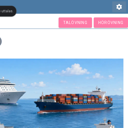
settings
 uttalas.
TALÖVNING
HÖRÖVNING