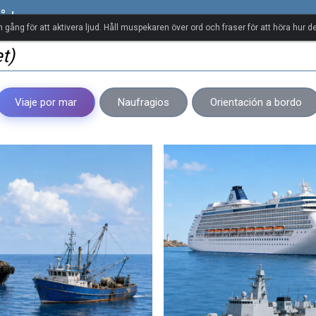
råd
n gång för att aktivera ljud. Håll muspekaren över ord och fraser för att höra hur de
t)
Viaje por mar
Naufragios
Orientación a bordo