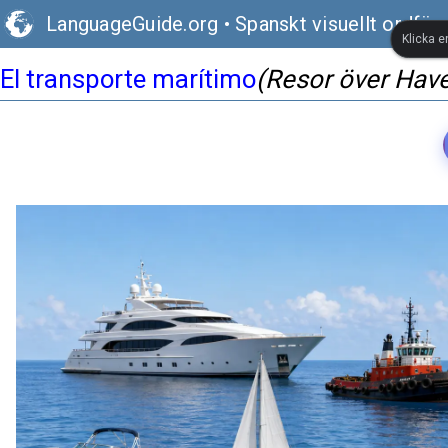
LanguageGuide.org
•
Spanskt visuellt ordför
Klicka e
El transporte marítimo
(Resor över Have