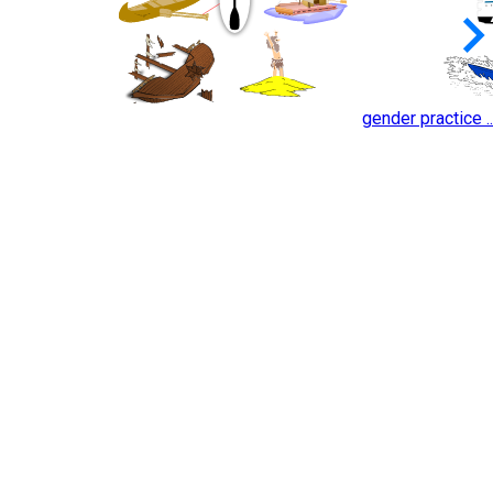
keyboard_arrow_
gender practice ..