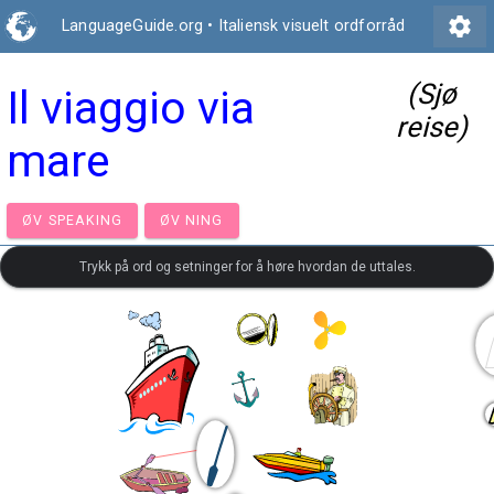
settings
LanguageGuide.org
•
Italiensk visuelt ordforråd
(Sjø
Il viaggio via
reise)
mare
ØV SPEAKING
ØV NING
Trykk på ord og setninger for å høre hvordan de uttales.