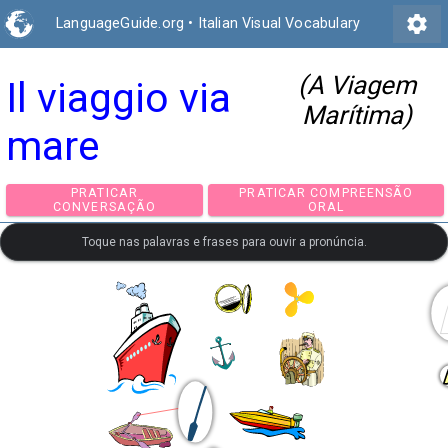
settings
LanguageGuide.org
•
Italian Visual Vocabulary
(A Viagem
Il viaggio via
Marítima)
mare
PRATICAR
PRATICAR COMPREEN
CONVERSAÇÃO
ORAL
Toque nas palavras e frases para ouvir a pronúncia.