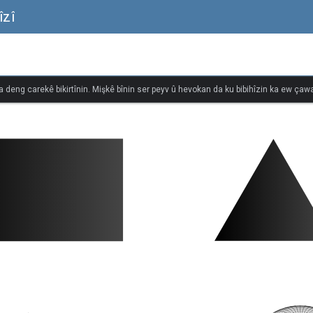
îzî
na deng carekê bikirtînin. Mişkê bînin ser peyv û hevokan da ku bibihîzin ka ew çawa 