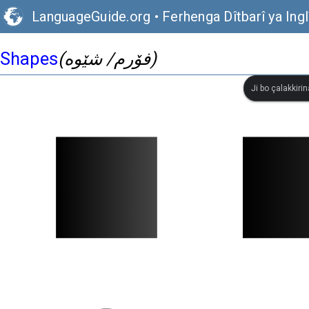
LanguageGuide.org
•
Ferhenga Dîtbarî ya Ingl
Shapes
(فۆرم/ شێوە)
Ji bo çalakkiri