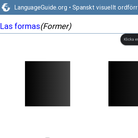
LanguageGuide.org
•
Spanskt visuellt ordför
Las formas
(Former)
Klicka e