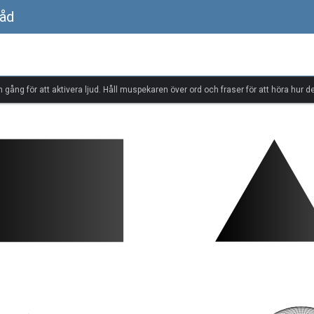
råd
n gång för att aktivera ljud. Håll muspekaren över ord och fraser för att höra hur de