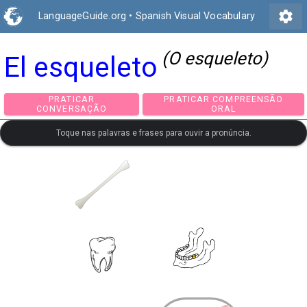
settings
LanguageGuide.org
•
Spanish Visual Vocabulary
(O esqueleto)
El esqueleto
PRATICAR
PRATICAR COMPREEN
CONVERSAÇÃO
ORAL
Toque nas palavras e frases para ouvir a pronúncia.